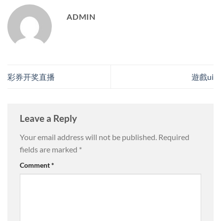
ADMIN
彩券开奖直播
遊戲ui
Leave a Reply
Your email address will not be published.
Required
fields are marked
*
Comment
*