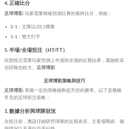
4. 正確比分
足球博彩:
玩家需要精確預測比賽的最終比分，例如：
2-1
：主隊以2比1獲勝
1-1
：雙方打平
5. 半場/全場投注（HT/FT）
此類投注需要玩家預測上半場與全場的比賽結果，風險較高
但回報也較大。
足球博彩
足球博彩策略與技巧
足球博彩:
掌握一定的策略能夠提升您的勝率。以下是幾種
常見的足球投注策略：
1. 數據分析與球隊狀況
在投注前，應該仔細研究球隊的近期表現、主客場戰績、傷
病情況以及過往交手紀錄。