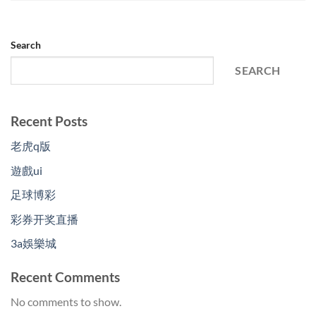
Search
SEARCH
Recent Posts
老虎q版
遊戲ui
足球博彩
彩券开奖直播
3a娛樂城
Recent Comments
No comments to show.