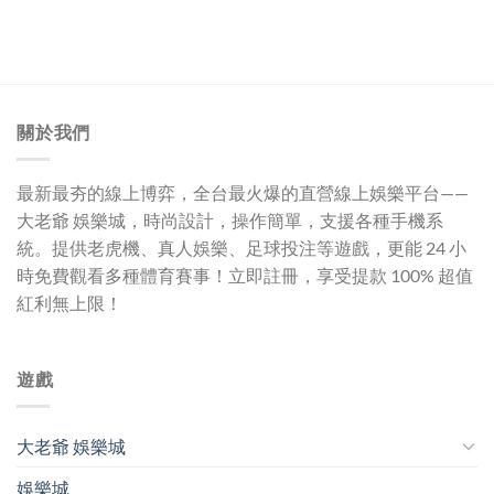
關於我們
最新最夯的線上博弈，全台最火爆的直營線上娛樂平台——
大老爺 娛樂城
，時尚設計，操作簡單，支援各種手機系
統。提供老虎機、真人娛樂、足球投注等遊戲，更能 24 小
時免費觀看多種體育賽事！立即註冊，享受提款 100% 超值
紅利無上限！
遊戲
大老爺 娛樂城
娛樂城