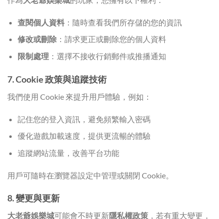
查閱個人資料
：隨時查看我們所存儲的您的資訊
修改或刪除
：請求更正或刪除您的個人資料
限制處理
：選擇不接收行銷郵件或推播通知
7. Cookie 政策與追蹤技術
我們使用 Cookie 來提升用戶體驗，例如：
記住您的登入資訊，避免頻繁輸入密碼
優化遊戲加載速度，提供更流暢的體驗
追蹤網站流量，改善平台功能
用戶可隨時在瀏覽器設定中管理或關閉 Cookie。
8. 變更與更新
大老爺娛樂城
可能會不時更新
隱私權政策
，若有重大變更，