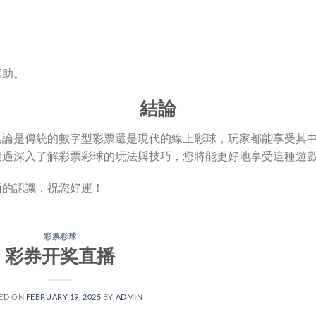
幫助。
結論
無論是傳統的數字型彩票還是現代的線上彩球，玩家都能享受其
透過深入了解彩票彩球的玩法與技巧，您將能更好地享受這種遊
面的認識，祝您好運！
彩票彩球
彩券开奖直播
ED ON
FEBRUARY 19, 2025
BY
ADMIN