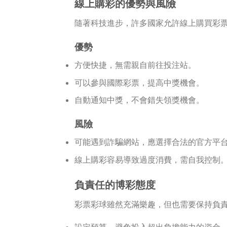
線上購彩的優勢與風險
隨著科技進步，許多國家允許線上購買彩
優勢
方便快捷，無需親自前往投注站。
可以參與國際彩票，提高中獎機會。
自動通知中獎，不會錯失領獎機會。
風險
可能遇到詐騙網站，應選擇合法的官方平
線上購彩容易導致過度消費，需自我控制
負責任的博彩態度
彩票彩球雖然充滿樂趣，但也需要保持負
設定預算，避免投入超出負擔能力的資金