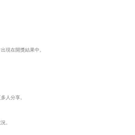
常出現在開獎結果中。
更多人分享。
狀況。