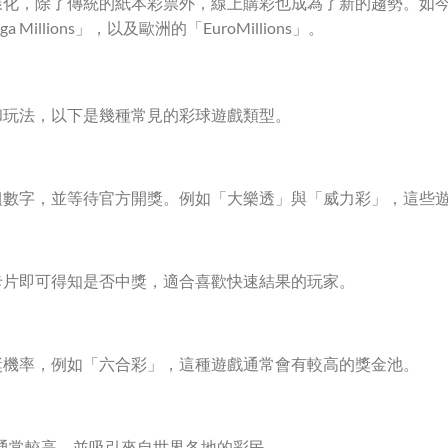
樣化，除了傳統的紙本彩票外，線上購彩也成為了新的趨勢。如
Millions」，以及歐洲的「EuroMillions」。
和玩法，以下是幾種常見的彩球遊戲類型。
組數字，並等待官方開獎。例如「大樂透」與「威力彩」，這些
卡片即可得知是否中獎，適合喜歡快速結果的玩家。
獎機率，例如「六合彩」，這種遊戲通常會有較高的獎金池。
獎金通常較高，並吸引來自世界各地的彩民。