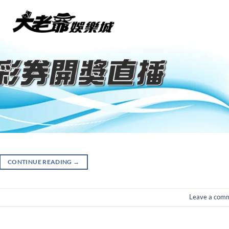
CONTINUE READING
→
Leave a com