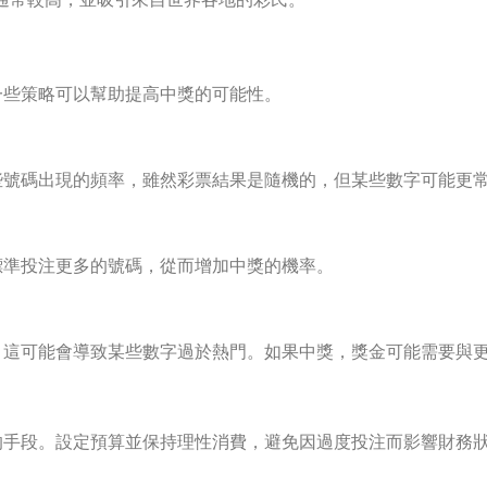
一些策略可以幫助提高中獎的可能性。
些號碼出現的頻率，雖然彩票結果是隨機的，但某些數字可能更
標準投注更多的號碼，從而增加中獎的機率。
，這可能會導致某些數字過於熱門。如果中獎，獎金可能需要與
的手段。設定預算並保持理性消費，避免因過度投注而影響財務