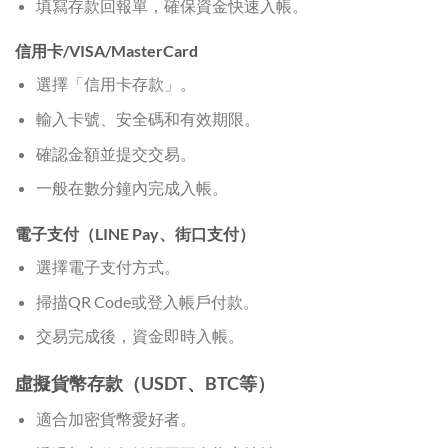
填寫存款回報單，確保資金快速入帳。
信用卡/VISA/MasterCard
選擇「信用卡存款」。
輸入卡號、安全碼和有效期限。
確認金額並提交交易。
一般在數分鐘內完成入帳。
電子支付（LINE Pay、街口支付）
選擇電子支付方式。
掃描QR Code或登入帳戶付款。
交易完成後，資金即時入帳。
虛擬貨幣存款（USDT、BTC等）
適合加密貨幣愛好者。