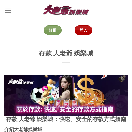
Skip
to
content
註冊
登入
存款 大老爺 娛樂城
存款 大老爺 娛樂城：快速、安全的存款方式指南
介紹大老爺娛樂城