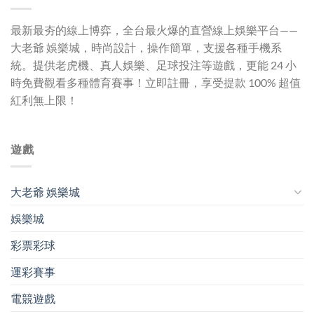
最新最夯的線上博弈，全台最火爆的直營線上娛樂平台——
大老爺 娛樂城
，時尚設計，操作簡單，支援各種手機系
統。提供老虎機、真人娛樂、足球投注等遊戲，更能 24 小
時免費觀看多種體育賽事！立即註冊，享受提款 100% 超值
紅利無上限！
遊戲
大老爺 娛樂城
娛樂城
彩票彩球
運彩賽事
電競遊戲