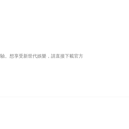
體驗。想享受新世代娛樂，請直接下載官方