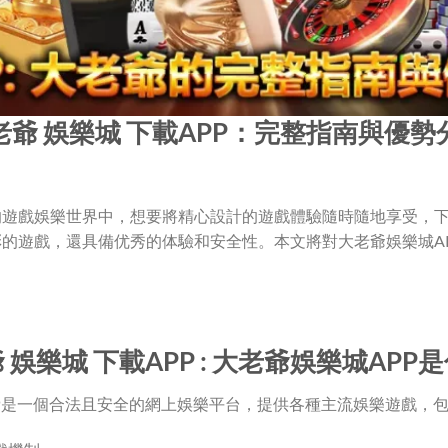
老爺 娛樂城 下載APP：完整指南與優勢
遊戲娛樂世界中，想要將精心設計的遊戲體驗隨時隨地享受，下
彩的遊戲，還具備优秀的体驗和安全性。本文將對大老爺娛樂城A
 娛樂城 下載APP : 大老爺娛樂城APP
P是一個合法且安全的網上娛樂平台，提供各種主流娛樂遊戲，